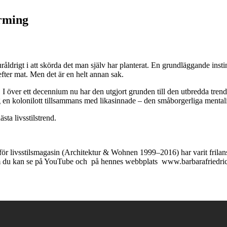
åldrigt i att skörda det man själv har planterat. En grundläggande inst
efter mat. Men det är en helt annan sak.
sk. I över ett decennium nu har den utgjort grunden till den utbredda tr
 en kolonilott tillsammans med likasinnade – den småborgerliga mentalit
sta livsstilstrend.
ivsstilsmagasin (Architektur & Wohnen 1999–2016) har varit frilan
 du kan se på YouTube och på hennes webbplats www.barbarafriedrich.