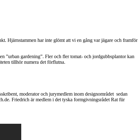
inkt. Hjärnstammen har inte glömt att vi en gång var jägare och framför
enden ”urban gardening”. Fler och fler tomat- och jordgubbsplantor kan
eten tillhör numera det förflutna.
sskribent, moderator och jurymedlem inom designområdet sedan
de. Friedrich är medlem i det tyska formgivningsrådet Rat für