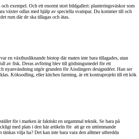
 och exempel. Och ett enormt stort bildgalleri: planteringsväskor som
bara växter odlas med hjälp av speciella svampar. Du kommer till och
det rum där de ska tillagas och ätas.
var en växthusliknande biotop där maten inte bara tillagades, utan
l av fisk. Deras avföring blev till gödningsmedel för ett
g och nyanvändning utgör grunden för Aisslingers designidéer. Han ser
as. Köksodling, eller kitchen farming, är ett kontraprojekt till ett kök
tället för i marken är faktiskt en urgammal teknik. Se bara på
räckligt med plats i den här artikeln för att ge en uttömmande
an tänkas vilja ha? Det kan inte bara vara den alltmer utbredda