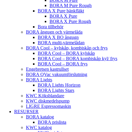
BORA M Pure
BORA M Pure Rough
BORA X Pure bänkfläkt
BORA X Pure
BORA X Pure Rough
Bora tillbehör
BORA ångugn och värmelåda
BORA X BO ångugn
BORA multi-värmelådan
BORA Cool – kylskåp, kombiskåp och frys
BORA Cool – BORA kylskåp
BORA Cool – BORA kombiskåp kyl/ frys
BORA Cool – BORA frys
Engebretsen kastrullset
BORA QVac vakuumförslutning
BORA Lights
BORA Lights Horizon
BORA Lights Stars
KWC Köksblandare
KWC diskmedelspump
LIGRE Espressomaskin
RESURSER
BORA katalog
BORA prislista
KWC katalog