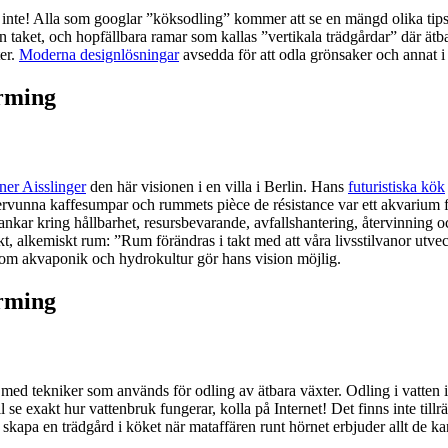
et inte! Alla som googlar ”köksodling” kommer att se en mängd olika tips
n taket, och hopfällbara ramar som kallas ”vertikala trädgårdar” där ät
er.
Moderna designlösningar
avsedda för att odla grönsaker och annat i 
er Aisslinger
den här visionen i en villa i Berlin. Hans
futuristiska kök
rvunna kaffesumpar och rummets pièce de résistance var ett akvarium ful
 Tankar kring hållbarhet, resursbevarande, avfallshantering, återvinnin
 alkemiskt rum: ”Rum förändras i takt med att våra livsstilvanor utveckl
om akvaponik och hydrokultur gör hans vision möjlig.
ed tekniker som används för odling av ätbara växter. Odling i vatten is
 se exakt hur vattenbruk fungerar, kolla på Internet! Det finns inte till
a skapa en trädgård i köket när mataffären runt hörnet erbjuder allt de k