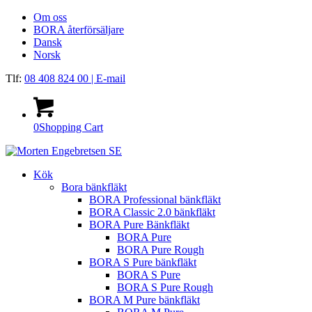
Om oss
BORA återförsäljare
Dansk
Norsk
Tlf:
08 408 824 00
| E-mail
0
Shopping Cart
Kök
Bora bänkfläkt
BORA Professional bänkfläkt
BORA Classic 2.0 bänkfläkt
BORA Pure Bänkfläkt
BORA Pure
BORA Pure Rough
BORA S Pure bänkfläkt
BORA S Pure
BORA S Pure Rough
BORA M Pure bänkfläkt