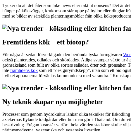
Tycker du att det låter som fake news eller rakt ut nonsens? Det är d
hänger på köksväggar, krukor som står uppe på hyllor eller dinglar frå
med se bilder av särskilda planteringsmöbler från olika köksproducent
Fremtidens kök – ett biotop?
För några år sedan förverkligade den berömda tyska formgivaren
Wern
också planterades, odlades och skördades. Ätliga svampar växte ur åte
grönsaksland som fullt av olika sorters sallader, örter och grönsaker.
inte
framtidens kök
som ett ”designrymdskepp”, utan som ett biologiskt,
i vilket apparaterna förväntas kommunicera med varandra.” Kunskap 
Ny teknik skapar nya möjligheter
Processer som genom hydrokultur länkar olika tekniker för fiskodling m
aztekernas flytande trädgårdar eller hur man gör i Thailand. Om du vill
beskrivning. Frågan kvarstår varför i hela världen stadsbor skulle vilj
näringsmedvetna, vegetariska och veganska livsstilen.