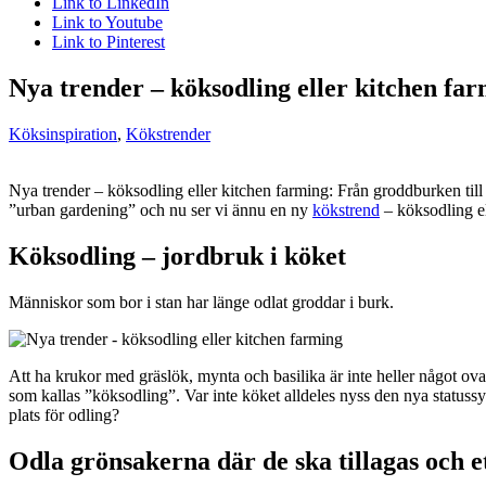
Link to LinkedIn
Link to Youtube
Link to Pinterest
Nya trender – köksodling eller kitchen fa
Köksinspiration
,
Kökstrender
Nya trender – köksodling eller kitchen farming: Från groddburken til
”urban gardening” och nu ser vi ännu en ny
kökstrend
– köksodling el
Köksodling – jordbruk i köket
Människor som bor i stan har länge odlat groddar i burk.
Att ha krukor med gräslök, mynta och basilika är inte heller något o
som kallas ”köksodling”. Var inte köket alldeles nyss den nya status
plats för odling?
Odla grönsakerna där de ska tillagas och e