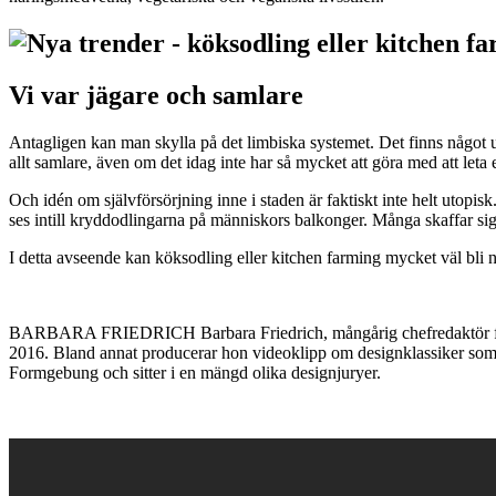
Vi var jägare och samlare
Antagligen kan man skylla på det limbiska systemet. Det finns något ur
allt samlare, även om det idag inte har så mycket att göra med att leta 
Och idén om självförsörjning inne i staden är faktiskt inte helt utopi
ses intill kryddodlingarna på människors balkonger. Många skaffar sig
I detta avseende kan köksodling eller kitchen farming mycket väl bli nä
BARBARA FRIEDRICH Barbara Friedrich, mångårig chefredaktör för l
2016. Bland annat producerar hon videoklipp om designklassiker som
Formgebung och sitter i en mängd olika designjuryer.