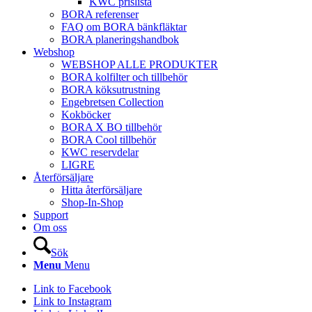
KWC prislista
BORA referenser
FAQ om BORA bänkfläktar
BORA planeringshandbok
Webshop
WEBSHOP ALLE PRODUKTER
BORA kolfilter och tillbehör
BORA köksutrustning
Engebretsen Collection
Kokböcker
BORA X BO tillbehör
BORA Cool tillbehör
KWC reservdelar
LIGRE
Återförsäljare
Hitta återförsäljare
Shop-In-Shop
Support
Om oss
Sök
Menu
Menu
Link to Facebook
Link to Instagram