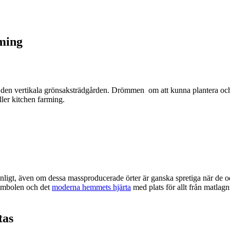
rming
l den vertikala grönsaksträdgården. Drömmen om att kunna plantera och
ler kitchen farming.
vanligt, även om dessa massproducerade örter är ganska spretiga när de 
symbolen och det
moderna hemmets hjärta
med plats för allt från matla
tas