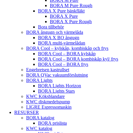
BORA M Pure
BORA M Pure Rough
BORA X Pure bänkfläkt
BORA X Pure
BORA X Pure Rough
Bora tillbehör
BORA ångugn och värmelåda
BORA X BO ångugn
BORA multi-värmelådan
BORA Cool – kylskåp, kombiskåp och frys
BORA Cool – BORA kylskåp
BORA Cool – BORA kombiskåp kyl/ frys
BORA Cool – BORA frys
Engebretsen kastrullset
BORA QVac vakuumförslutning
BORA Lights
BORA Lights Horizon
BORA Lights Stars
KWC Köksblandare
KWC diskmedelspump
LIGRE Espressomaskin
RESURSER
BORA katalog
BORA prislista
KWC katalog