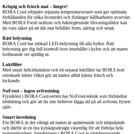
Krispig och fräsch mat – längre!
BORA Cool erbjuder separata temperaturszoner som ger optimala
förhållanden för olika livsmedel och förlänger hållbarheten avsevärt.
Med BORA Fresh nollzon och fuktreglerande förvaringslådor kan
du vara säker på att din mat behåller form, näring och smak.
Rätt belysning
BORA Cool har utökad LED-belysning till alla hyllor. Rätt
belysning ger dig full kontroll över innehållet i kylen och att maten
fortfarande ser aptitlig ut.
Luktfilter
Med smart luftcirkulation och ett separat luktfilter tar BORA bort
oönskade lukter vilket gör att maten alltid känns fräsch och
lockande.
NoFrost – ingen avfrostning
Frysdelen i BORA Cool-serien har NoFrost-teknik som förhindrar
isbildning och gör att du inte behöver lägga tid på att avfrosta frysen
själv.
Smart inredning
För BORA är det viktigt att maten är aptitretande och inbjudande
och därför är en bra kylskåpsdesign väsentlig för att förhöja hela
matupplevelsen. Inredningen i BORA Cool är platsbesparande,