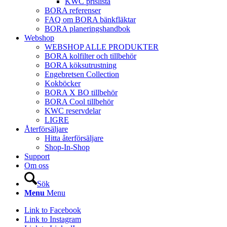
KWC prislista
BORA referenser
FAQ om BORA bänkfläktar
BORA planeringshandbok
Webshop
WEBSHOP ALLE PRODUKTER
BORA kolfilter och tillbehör
BORA köksutrustning
Engebretsen Collection
Kokböcker
BORA X BO tillbehör
BORA Cool tillbehör
KWC reservdelar
LIGRE
Återförsäljare
Hitta återförsäljare
Shop-In-Shop
Support
Om oss
Sök
Menu
Menu
Link to Facebook
Link to Instagram