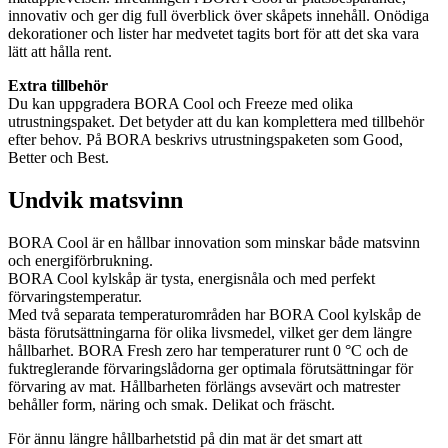
innovativ och ger dig full överblick över skåpets innehåll. Onödiga
dekorationer och lister har medvetet tagits bort för att det ska vara
lätt att hålla rent.
Extra tillbehör
Du kan uppgradera BORA Cool och Freeze med olika
utrustningspaket. Det betyder att du kan komplettera med tillbehör
efter behov. På BORA beskrivs utrustningspaketen som Good,
Better och Best.
Undvik matsvinn
BORA Cool är en hållbar innovation som minskar både matsvinn
och energiförbrukning.
BORA Cool kylskåp är tysta, energisnåla och med perfekt
förvaringstemperatur.
Med två separata temperaturområden har BORA Cool kylskåp de
bästa förutsättningarna för olika livsmedel, vilket ger dem längre
hållbarhet. BORA Fresh zero har temperaturer runt 0 °C och de
fuktreglerande förvaringslådorna ger optimala förutsättningar för
förvaring av mat. Hållbarheten förlängs avsevärt och matrester
behåller form, näring och smak. Delikat och fräscht.
För ännu längre hållbarhetstid på din mat är det smart att