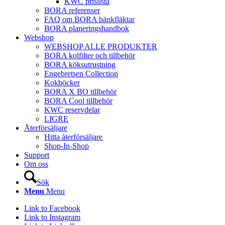
KWC prislista
BORA referenser
FAQ om BORA bänkfläktar
BORA planeringshandbok
Webshop
WEBSHOP ALLE PRODUKTER
BORA kolfilter och tillbehör
BORA köksutrustning
Engebretsen Collection
Kokböcker
BORA X BO tillbehör
BORA Cool tillbehör
KWC reservdelar
LIGRE
Återförsäljare
Hitta återförsäljare
Shop-In-Shop
Support
Om oss
Sök
Menu
Menu
Link to Facebook
Link to Instagram