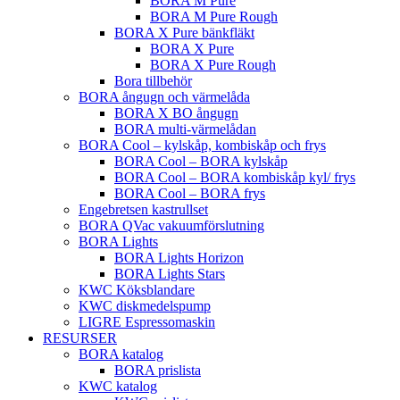
BORA M Pure
BORA M Pure Rough
BORA X Pure bänkfläkt
BORA X Pure
BORA X Pure Rough
Bora tillbehör
BORA ångugn och värmelåda
BORA X BO ångugn
BORA multi-värmelådan
BORA Cool – kylskåp, kombiskåp och frys
BORA Cool – BORA kylskåp
BORA Cool – BORA kombiskåp kyl/ frys
BORA Cool – BORA frys
Engebretsen kastrullset
BORA QVac vakuumförslutning
BORA Lights
BORA Lights Horizon
BORA Lights Stars
KWC Köksblandare
KWC diskmedelspump
LIGRE Espressomaskin
RESURSER
BORA katalog
BORA prislista
KWC katalog