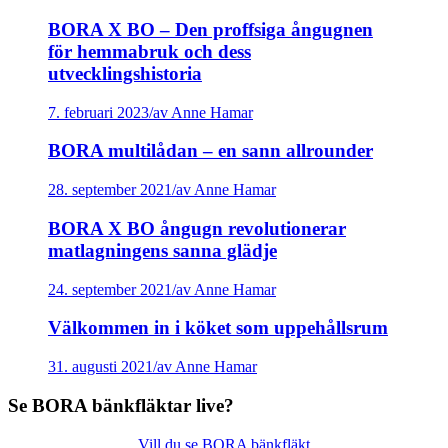
BORA X BO – Den proffsiga ångugnen
för hemmabruk och dess
utvecklingshistoria
7. februari 2023
/
av Anne Hamar
BORA multilådan – en sann allrounder
28. september 2021
/
av Anne Hamar
BORA X BO ångugn revolutionerar
matlagningens sanna glädje
24. september 2021
/
av Anne Hamar
Välkommen in i köket som uppehållsrum
31. augusti 2021
/
av Anne Hamar
Se BORA bänkfläktar live?
Vill du se BORA bänkfläkt