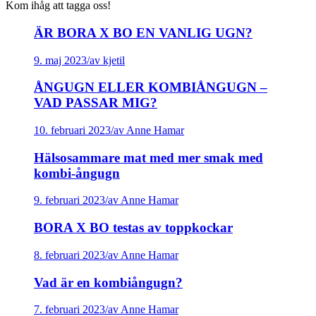
Kom ihåg att tagga oss!
ÄR BORA X BO EN VANLIG UGN?
9. maj 2023
/
av kjetil
ÅNGUGN ELLER KOMBIÅNGUGN –
VAD PASSAR MIG?
10. februari 2023
/
av Anne Hamar
Hälsosammare mat med mer smak med
kombi-ångugn
9. februari 2023
/
av Anne Hamar
BORA X BO testas av toppkockar
8. februari 2023
/
av Anne Hamar
Vad är en kombiångugn?
7. februari 2023
/
av Anne Hamar