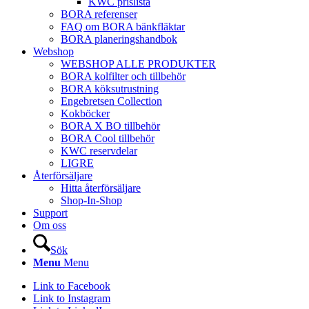
KWC prislista
BORA referenser
FAQ om BORA bänkfläktar
BORA planeringshandbok
Webshop
WEBSHOP ALLE PRODUKTER
BORA kolfilter och tillbehör
BORA köksutrustning
Engebretsen Collection
Kokböcker
BORA X BO tillbehör
BORA Cool tillbehör
KWC reservdelar
LIGRE
Återförsäljare
Hitta återförsäljare
Shop-In-Shop
Support
Om oss
Sök
Menu
Menu
Link to Facebook
Link to Instagram