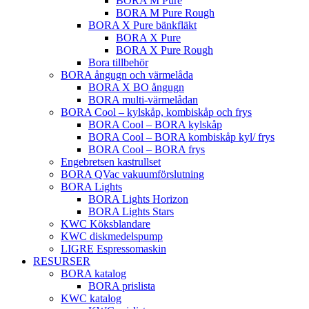
BORA M Pure
BORA M Pure Rough
BORA X Pure bänkfläkt
BORA X Pure
BORA X Pure Rough
Bora tillbehör
BORA ångugn och värmelåda
BORA X BO ångugn
BORA multi-värmelådan
BORA Cool – kylskåp, kombiskåp och frys
BORA Cool – BORA kylskåp
BORA Cool – BORA kombiskåp kyl/ frys
BORA Cool – BORA frys
Engebretsen kastrullset
BORA QVac vakuumförslutning
BORA Lights
BORA Lights Horizon
BORA Lights Stars
KWC Köksblandare
KWC diskmedelspump
LIGRE Espressomaskin
RESURSER
BORA katalog
BORA prislista
KWC katalog