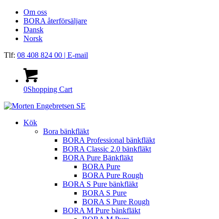
Om oss
BORA återförsäljare
Dansk
Norsk
Tlf:
08 408 824 00
| E-mail
0
Shopping Cart
Kök
Bora bänkfläkt
BORA Professional bänkfläkt
BORA Classic 2.0 bänkfläkt
BORA Pure Bänkfläkt
BORA Pure
BORA Pure Rough
BORA S Pure bänkfläkt
BORA S Pure
BORA S Pure Rough
BORA M Pure bänkfläkt