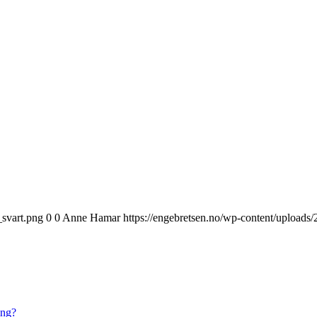
_svart.png
0
0
Anne Hamar
https://engebretsen.no/wp-content/uploads
ing?