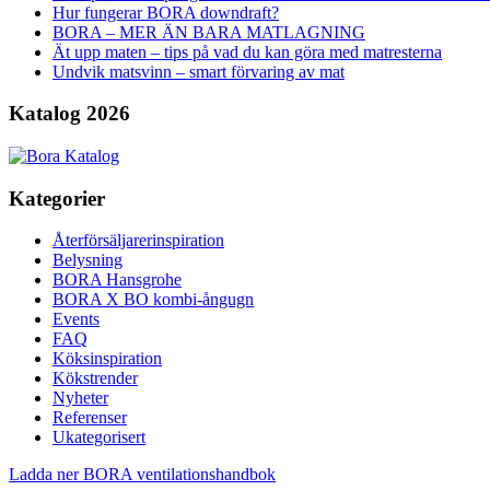
Hur fungerar BORA downdraft?
BORA – MER ÄN BARA MATLAGNING
Ät upp maten – tips på vad du kan göra med matresterna
Undvik matsvinn – smart förvaring av mat
Katalog 2026
Kategorier
Återförsäljarerinspiration
Belysning
BORA Hansgrohe
BORA X BO kombi-ångugn
Events
FAQ
Köksinspiration
Kökstrender
Nyheter
Referenser
Ukategorisert
Ladda ner BORA ventilationshandbok