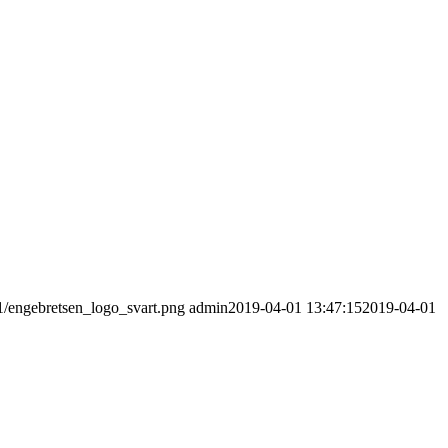
11/engebretsen_logo_svart.png
admin
2019-04-01 13:47:15
2019-04-01