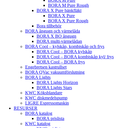
BORA M Pure
BORA M Pure Rough
BORA X Pure bänkfläkt
BORA X Pure
BORA X Pure Rough
Bora tillbehör
BORA ångugn och värmelåda
BORA X BO ångugn
BORA multi-värmelådan
BORA Cool – kylskåp, kombiskåp och frys
BORA Cool – BORA kylskåp
BORA Cool – BORA kombiskåp kyl/ frys
BORA Cool – BORA frys
Engebretsen kastrullset
BORA QVac vakuumförslutning
BORA Lights
BORA Lights Horizon
BORA Lights Stars
KWC Köksblandare
KWC diskmedelspump
LIGRE Espressomaskin
RESURSER
BORA katalog
BORA prislista
KWC katalog