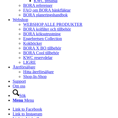
KWC prislista
BORA referenser
FAQ om BORA bänkfläktar
BORA planeringshandbok
Webshop
WEBSHOP ALLE PRODUKTER
BORA kolfilter och tillbehör
BORA köksutrustning
Engebretsen Collection
Kokböcker
BORA X BO tillbehör
BORA Cool tillbehör
KWC reservdelar
LIGRE
Återförsäljare
Hitta återförsäljare
Shop-In-Shop
Support
Om oss
Sök
Menu
Menu
Link to Facebook
Link to Instagram