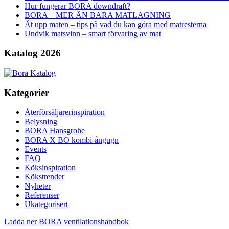
Hur fungerar BORA downdraft?
BORA – MER ÄN BARA MATLAGNING
Ät upp maten – tips på vad du kan göra med matresterna
Undvik matsvinn – smart förvaring av mat
Katalog 2026
Kategorier
Återförsäljarerinspiration
Belysning
BORA Hansgrohe
BORA X BO kombi-ångugn
Events
FAQ
Köksinspiration
Kökstrender
Nyheter
Referenser
Ukategorisert
Ladda ner BORA ventilationshandbok