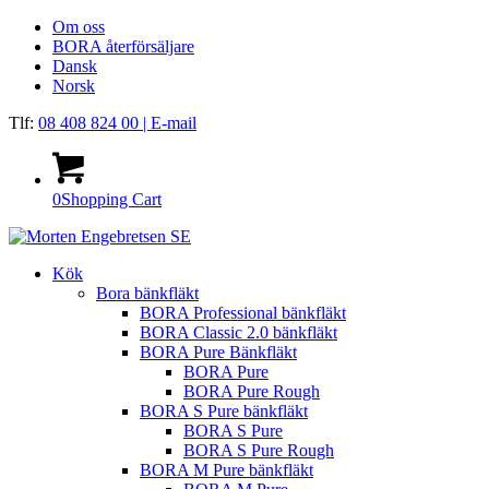
Om oss
BORA återförsäljare
Dansk
Norsk
Tlf:
08 408 824 00
| E-mail
0
Shopping Cart
Kök
Bora bänkfläkt
BORA Professional bänkfläkt
BORA Classic 2.0 bänkfläkt
BORA Pure Bänkfläkt
BORA Pure
BORA Pure Rough
BORA S Pure bänkfläkt
BORA S Pure
BORA S Pure Rough
BORA M Pure bänkfläkt