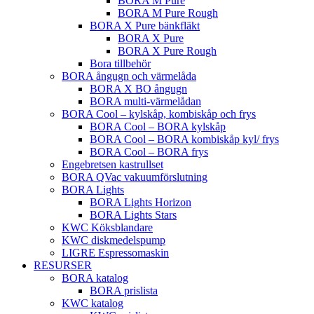
BORA M Pure
BORA M Pure Rough
BORA X Pure bänkfläkt
BORA X Pure
BORA X Pure Rough
Bora tillbehör
BORA ångugn och värmelåda
BORA X BO ångugn
BORA multi-värmelådan
BORA Cool – kylskåp, kombiskåp och frys
BORA Cool – BORA kylskåp
BORA Cool – BORA kombiskåp kyl/ frys
BORA Cool – BORA frys
Engebretsen kastrullset
BORA QVac vakuumförslutning
BORA Lights
BORA Lights Horizon
BORA Lights Stars
KWC Köksblandare
KWC diskmedelspump
LIGRE Espressomaskin
RESURSER
BORA katalog
BORA prislista
KWC katalog