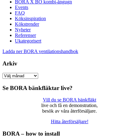
BORA X BO kombi-ångugn
Events
FAQ
Köksinspiration
Kökstrender
Nyheter
Referenser
Ukategorisert
Ladda ner BORA ventilationshandbok
Arkiv
Arkiv
Se BORA bänkfläktar live?
Vill du se BORA bänkfläkt
live och få en demonstration,
besök av våra återförsäljare.
Hitta återförsäljare!
BORA – how to install