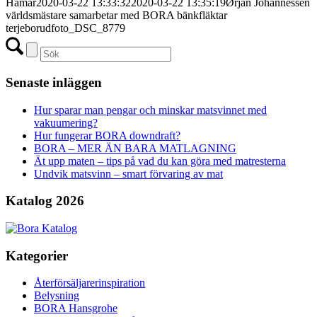
Hamar
2020-03-22 13:33:32
2020-03-22 13:35:19
Ørjan Johannessen
världsmästare samarbetar med BORA bänkfläktar
terjeborudfoto_DSC_8779
Senaste inläggen
Hur sparar man pengar och minskar matsvinnet med
vakuumering?
Hur fungerar BORA downdraft?
BORA – MER ÄN BARA MATLAGNING
Ät upp maten – tips på vad du kan göra med matresterna
Undvik matsvinn – smart förvaring av mat
Katalog 2026
Kategorier
Återförsäljarerinspiration
Belysning
BORA Hansgrohe