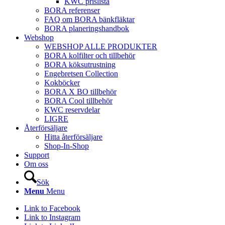
KWC prislista
BORA referenser
FAQ om BORA bänkfläktar
BORA planeringshandbok
Webshop
WEBSHOP ALLE PRODUKTER
BORA kolfilter och tillbehör
BORA köksutrustning
Engebretsen Collection
Kokböcker
BORA X BO tillbehör
BORA Cool tillbehör
KWC reservdelar
LIGRE
Återförsäljare
Hitta återförsäljare
Shop-In-Shop
Support
Om oss
Sök
Menu
Menu
Link to Facebook
Link to Instagram