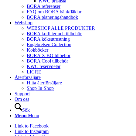
KWC prislista
BORA referenser
FAQ om BORA bänkfläktar
BORA planeringshandbok
Webshop
WEBSHOP ALLE PRODUKTER
BORA kolfilter och tillbehör
BORA köksutrustning
Engebretsen Collection
Kokböcker
BORA X BO tillbehör
BORA Cool tillbehör
KWC reservdelar
LIGRE
Återförsäljare
Hitta återförsäljare
Shop-In-Shop
Support
Om oss
Sök
Menu
Menu
Link to Facebook
Link to Instagram