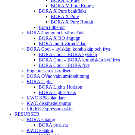
BORA M Pure
BORA M Pure Rough
BORA X Pure bänkfläkt
BORA X Pure
BORA X Pure Rough
Bora tillbehör
BORA ångugn och värmelåda
BORA X BO ångugn
BORA multi-värmelådan
BORA Cool – kylskåp, kombiskåp och frys
BORA Cool – BORA kylskåp
BORA Cool – BORA kombiskåp kyl/ frys
BORA Cool – BORA frys
Engebretsen kastrullset
BORA QVac vakuumförslutning
BORA Lights
BORA Lights Horizon
BORA Lights Stars
KWC Köksblandare
KWC diskmedelspump
LIGRE Espressomaskin
RESURSER
BORA katalog
BORA prislista
KWC katalog