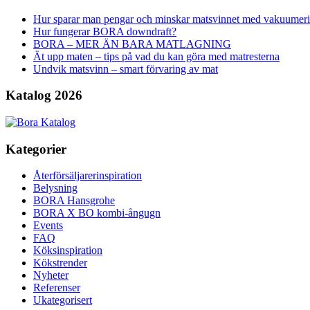
Hur sparar man pengar och minskar matsvinnet med vakuumer
Hur fungerar BORA downdraft?
BORA – MER ÄN BARA MATLAGNING
Ät upp maten – tips på vad du kan göra med matresterna
Undvik matsvinn – smart förvaring av mat
Katalog 2026
Kategorier
Återförsäljarerinspiration
Belysning
BORA Hansgrohe
BORA X BO kombi-ångugn
Events
FAQ
Köksinspiration
Kökstrender
Nyheter
Referenser
Ukategorisert