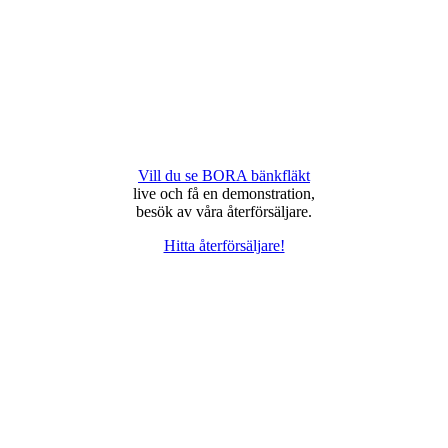
Vill du se BORA bänkfläkt
live och få en demonstration,
besök av våra återförsäljare.
Hitta återförsäljare!