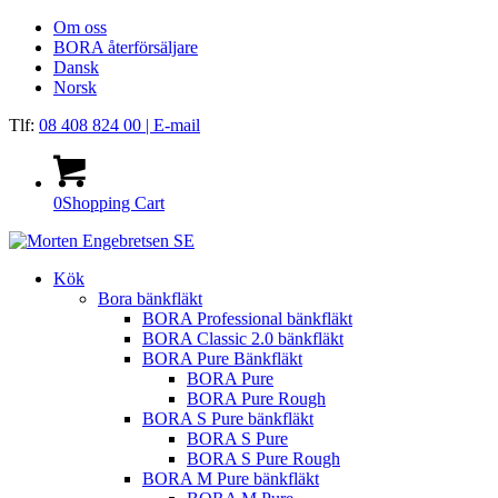
Om oss
BORA återförsäljare
Dansk
Norsk
Tlf:
08 408 824 00
| E-mail
0
Shopping Cart
Kök
Bora bänkfläkt
BORA Professional bänkfläkt
BORA Classic 2.0 bänkfläkt
BORA Pure Bänkfläkt
BORA Pure
BORA Pure Rough
BORA S Pure bänkfläkt
BORA S Pure
BORA S Pure Rough
BORA M Pure bänkfläkt