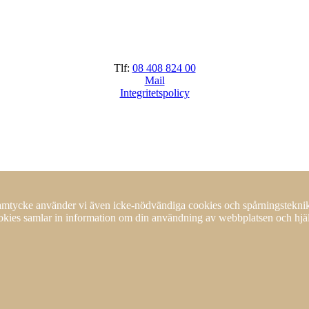
Tlf:
08 408 824 00
Mail
Integritetspolicy
 samtycke använder vi även icke-nödvändiga cookies och spårningstekni
ookies samlar in information om din användning av webbplatsen och hjälp