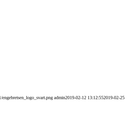
11/engebretsen_logo_svart.png
admin
2019-02-12 13:12:55
2019-02-25