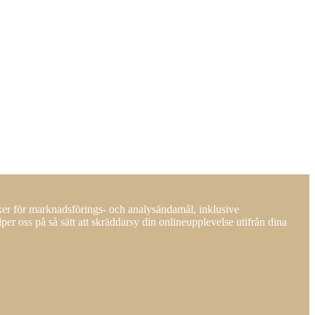
ker för marknadsförings- och analysändamål, inklusive
er oss på så sätt att skräddarsy din onlineupplevelse utifrån dina