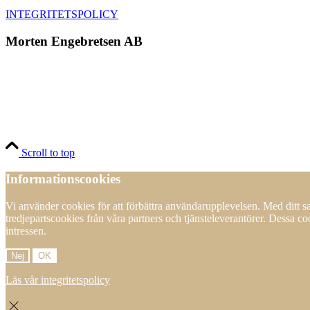
INTEGRITETSPOLICY
Morten Engebretsen AB
Scroll to top
Informationscookies
Vi använder cookies för att förbättra användarupplevelsen. Med ditt
tredjepartscookies från våra partners och tjänsteleverantörer. Dessa c
intressen.
Nej
OK
Läs vår integritetspolicy