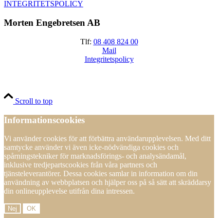
INTEGRITETSPOLICY
Morten Engebretsen AB
Tlf:
08 408 824 00
Mail
Integritetspolicy
Scroll to top
Informationscookies
Vi använder cookies för att förbättra användarupplevelsen. Med ditt
samtycke använder vi även icke-nödvändiga cookies och
spårningstekniker för marknadsförings- och analysändamål,
inklusive tredjepartscookies från våra partners och
tjänsteleverantörer. Dessa cookies samlar in information om din
användning av webbplatsen och hjälper oss på så sätt att skräddarsy
din onlineupplevelse utifrån dina intressen.
Nej
OK