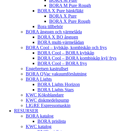
BORA M Pure
BORA M Pure Rough
BORA X Pure bänkfläkt
BORA X Pure
BORA X Pure Rough
Bora tillbehör
BORA ångugn och värmelåda
BORA X BO ångugn
BORA multi-värmelådan
BORA Cool – kylskåp, kombiskåp och frys
BORA Cool – BORA kylskåp
BORA Cool – BORA kombiskåp kyl/ frys
BORA Cool – BORA frys
Engebretsen kastrullset
BORA QVac vakuumförslutning
BORA Lights
BORA Lights Horizon
BORA Lights Stars
KWC Köksblandare
KWC diskmedelspump
LIGRE Espressomaskin
RESURSER
BORA katalog
BORA prislista
KWC katalog