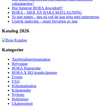
vakuumering?
Hur fungerar BORA downdraft?
BORA – MER ÄN BARA MATLAGNING
Ät upp maten – tips på vad du kan göra med matresterna
Undvik matsvinn – smart förvaring av mat
Katalog 2026
Kategorier
Återförsäljarerinspiration
Belysning
BORA Hansgrohe
BORA X BO kombi-ångugn
Events
FAQ
Köksinspiration
Kökstrender
Nyheter
Referenser
Ukategorisert