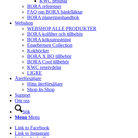
KWC prislista
BORA referenser
FAQ om BORA bänkfläktar
BORA planeringshandbok
Webshop
WEBSHOP ALLE PRODUKTER
BORA kolfilter och tillbehör
BORA köksutrustning
Engebretsen Collection
Kokböcker
BORA X BO tillbehör
BORA Cool tillbehör
KWC reservdelar
LIGRE
Återförsäljare
Hitta återförsäljare
Shop-In-Shop
Support
Om oss
Sök
Menu
Menu
Link to Facebook
Link to Instagram