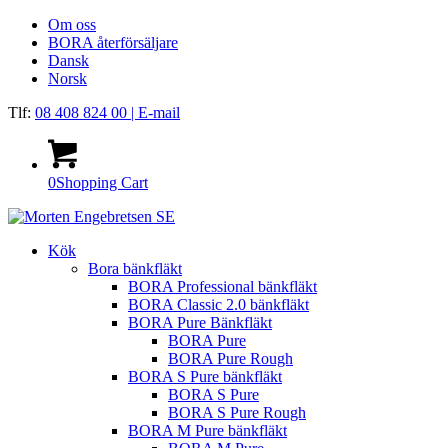
Om oss
BORA återförsäljare
Dansk
Norsk
Tlf:
08 408 824 00
| E-mail
0
Shopping Cart
Kök
Bora bänkfläkt
BORA Professional bänkfläkt
BORA Classic 2.0 bänkfläkt
BORA Pure Bänkfläkt
BORA Pure
BORA Pure Rough
BORA S Pure bänkfläkt
BORA S Pure
BORA S Pure Rough
BORA M Pure bänkfläkt