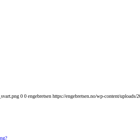
_svart.png
0
0
engebretsen
https://engebretsen.no/wp-content/uploads/
ing?