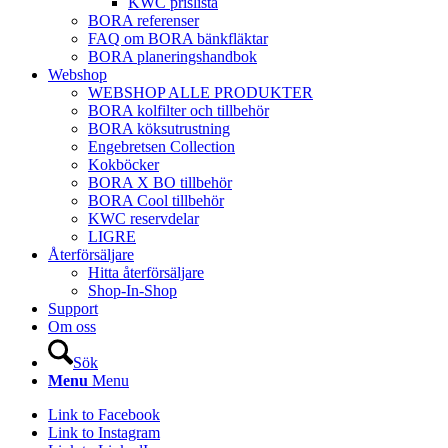
KWC prislista
BORA referenser
FAQ om BORA bänkfläktar
BORA planeringshandbok
Webshop
WEBSHOP ALLE PRODUKTER
BORA kolfilter och tillbehör
BORA köksutrustning
Engebretsen Collection
Kokböcker
BORA X BO tillbehör
BORA Cool tillbehör
KWC reservdelar
LIGRE
Återförsäljare
Hitta återförsäljare
Shop-In-Shop
Support
Om oss
Sök
Menu
Menu
Link to Facebook
Link to Instagram