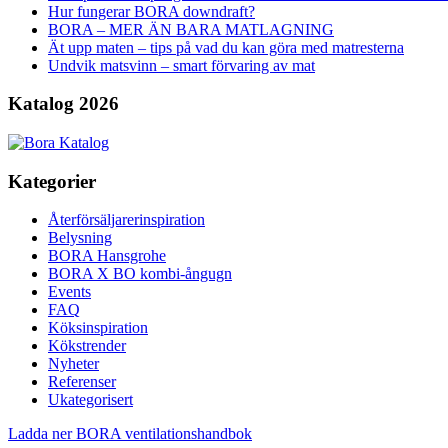
Hur fungerar BORA downdraft?
BORA – MER ÄN BARA MATLAGNING
Ät upp maten – tips på vad du kan göra med matresterna
Undvik matsvinn – smart förvaring av mat
Katalog 2026
Kategorier
Återförsäljarerinspiration
Belysning
BORA Hansgrohe
BORA X BO kombi-ångugn
Events
FAQ
Köksinspiration
Kökstrender
Nyheter
Referenser
Ukategorisert
Ladda ner BORA ventilationshandbok