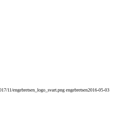
2017/11/engebretsen_logo_svart.png
engebretsen
2016-05-03