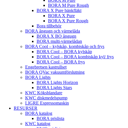
BORA M Pure
BORA M Pure Rough
BORA X Pure bänkfläkt
BORA X Pure
BORA X Pure Rough
Bora tillbehör
BORA ångugn och värmelåda
BORA X BO ångugn
BORA multi-värmelådan
BORA Cool – kylskåp, kombiskåp och frys
BORA Cool – BORA kylskåp
BORA Cool – BORA kombiskåp kyl/ frys
BORA Cool – BORA frys
Engebretsen kastrullset
BORA QVac vakuumförslutning
BORA Lights
BORA Lights Horizon
BORA Lights Stars
KWC Köksblandare
KWC diskmedelspump
LIGRE Espressomaskin
RESURSER
BORA katalog
BORA prislista
KWC katalog