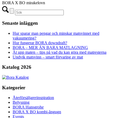
BORA X BO mirakelovn
Senaste inläggen
Hur sparar man pengar och minskar matsvinnet med
vakuumering?
Hur fungerar BORA downdraft?
BORA – MER ÄN BARA MATLAGNING
Ät upp maten – tips på vad du kan göra med matresterna
Undvik matsvinn – smart förvaring av mat
Katalog 2026
Kategorier
Återförsäljarerinspiration
Belysning
BORA Hansgrohe
BORA X BO kombi-ångugn
Events