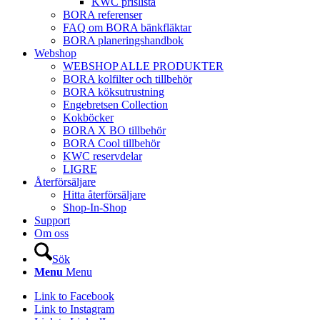
KWC prislista
BORA referenser
FAQ om BORA bänkfläktar
BORA planeringshandbok
Webshop
WEBSHOP ALLE PRODUKTER
BORA kolfilter och tillbehör
BORA köksutrustning
Engebretsen Collection
Kokböcker
BORA X BO tillbehör
BORA Cool tillbehör
KWC reservdelar
LIGRE
Återförsäljare
Hitta återförsäljare
Shop-In-Shop
Support
Om oss
Sök
Menu
Menu
Link to Facebook
Link to Instagram