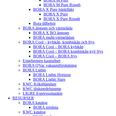
BORA M Pure
BORA M Pure Rough
BORA X Pure bänkfläkt
BORA X Pure
BORA X Pure Rough
Bora tillbehör
BORA ångugn och värmelåda
BORA X BO ångugn
BORA multi-värmelådan
BORA Cool – kylskåp, kombiskåp och frys
BORA Cool – BORA kylskåp
BORA Cool – BORA kombiskåp kyl/ frys
BORA Cool – BORA frys
Engebretsen kastrullset
BORA QVac vakuumförslutning
BORA Lights
BORA Lights Horizon
BORA Lights Stars
KWC Köksblandare
KWC diskmedelspump
LIGRE Espressomaskin
RESURSER
BORA katalog
BORA prislista
KWC katalog