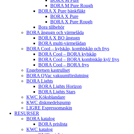
BORA M Pure
BORA M Pure Rough
BORA X Pure bänkfläkt
BORA X Pure
BORA X Pure Rough
Bora tillbehör
BORA ångugn och värmelåda
BORA X BO ångugn
BORA multi-värmelådan
BORA Cool – kylskåp, kombiskåp och frys
BORA Cool – BORA kylskåp
BORA Cool – BORA kombiskåp kyl/ frys
BORA Cool – BORA frys
Engebretsen kastrullset
BORA QVac vakuumförslutning
BORA Lights
BORA Lights Horizon
BORA Lights Stars
KWC Köksblandare
KWC diskmedelspump
LIGRE Espressomaskin
RESURSER
BORA katalog
BORA prislista
KWC katalog