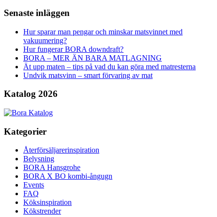
Senaste inläggen
Hur sparar man pengar och minskar matsvinnet med
vakuumering?
Hur fungerar BORA downdraft?
BORA – MER ÄN BARA MATLAGNING
Ät upp maten – tips på vad du kan göra med matresterna
Undvik matsvinn – smart förvaring av mat
Katalog 2026
Kategorier
Återförsäljarerinspiration
Belysning
BORA Hansgrohe
BORA X BO kombi-ångugn
Events
FAQ
Köksinspiration
Kökstrender