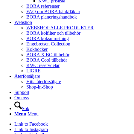
KWC prislista
BORA referenser
FAQ om BORA bänkfläktar
BORA planeringshandbok
Webshop
WEBSHOP ALLE PRODUKTER
BORA kolfilter och tillbehör
BORA köksutrustning
Engebretsen Collection
Kokböcker
BORA X BO tillbehör
BORA Cool tillbehör
KWC reservdelar
LIGRE
Återförsäljare
Hitta återförsäljare
Shop-In-Shop
Support
Om oss
Sök
Menu
Menu
Link to Facebook
Link to Instagram