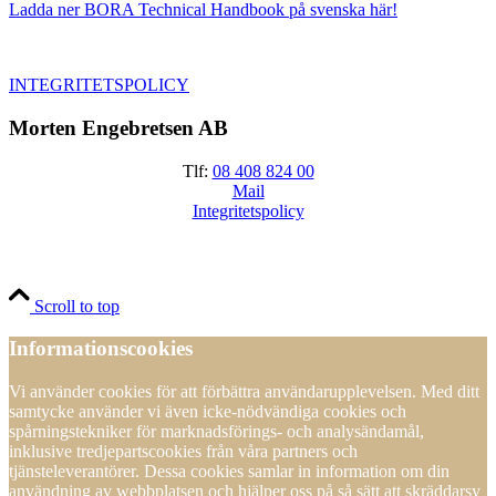
Ladda ner BORA Technical Handbook på svenska här!
INTEGRITETSPOLICY
Morten Engebretsen AB
Tlf:
08 408 824 00
Mail
Integritetspolicy
Scroll to top
Informationscookies
Vi använder cookies för att förbättra användarupplevelsen. Med ditt
samtycke använder vi även icke-nödvändiga cookies och
spårningstekniker för marknadsförings- och analysändamål,
inklusive tredjepartscookies från våra partners och
tjänsteleverantörer. Dessa cookies samlar in information om din
användning av webbplatsen och hjälper oss på så sätt att skräddarsy