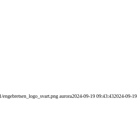
11/engebretsen_logo_svart.png
aurora
2024-09-19 09:43:43
2024-09-19