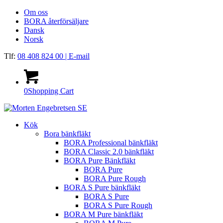
Om oss
BORA återförsäljare
Dansk
Norsk
Tlf:
08 408 824 00
| E-mail
0
Shopping Cart
Kök
Bora bänkfläkt
BORA Professional bänkfläkt
BORA Classic 2.0 bänkfläkt
BORA Pure Bänkfläkt
BORA Pure
BORA Pure Rough
BORA S Pure bänkfläkt
BORA S Pure
BORA S Pure Rough
BORA M Pure bänkfläkt