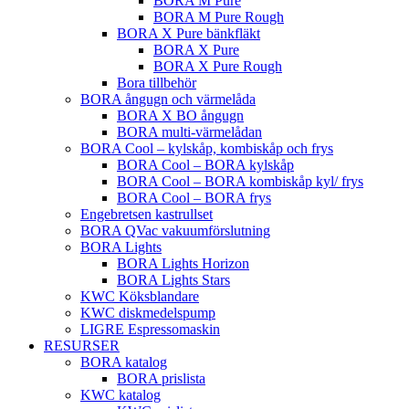
BORA M Pure
BORA M Pure Rough
BORA X Pure bänkfläkt
BORA X Pure
BORA X Pure Rough
Bora tillbehör
BORA ångugn och värmelåda
BORA X BO ångugn
BORA multi-värmelådan
BORA Cool – kylskåp, kombiskåp och frys
BORA Cool – BORA kylskåp
BORA Cool – BORA kombiskåp kyl/ frys
BORA Cool – BORA frys
Engebretsen kastrullset
BORA QVac vakuumförslutning
BORA Lights
BORA Lights Horizon
BORA Lights Stars
KWC Köksblandare
KWC diskmedelspump
LIGRE Espressomaskin
RESURSER
BORA katalog
BORA prislista
KWC katalog