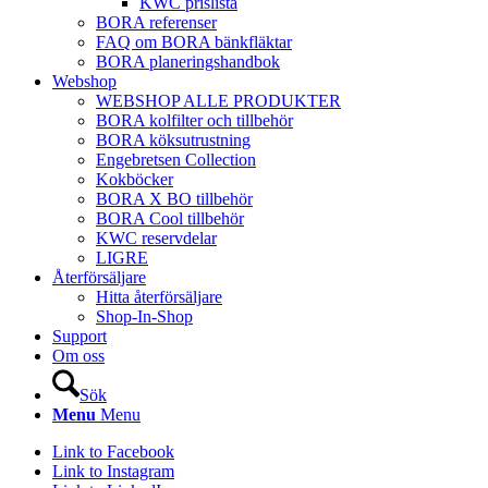
KWC prislista
BORA referenser
FAQ om BORA bänkfläktar
BORA planeringshandbok
Webshop
WEBSHOP ALLE PRODUKTER
BORA kolfilter och tillbehör
BORA köksutrustning
Engebretsen Collection
Kokböcker
BORA X BO tillbehör
BORA Cool tillbehör
KWC reservdelar
LIGRE
Återförsäljare
Hitta återförsäljare
Shop-In-Shop
Support
Om oss
Sök
Menu
Menu
Link to Facebook
Link to Instagram