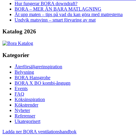
Hur fungerar BORA downdraft?
BORA – MER ÄN BARA MATLAGNING
Ät upp maten – tips på vad du kan göra med matresterna
Undvik matsvinn – smart förvaring av mat
Katalog 2026
Kategorier
Återförsäljarerinspiration
Belysning
BORA Hansgrohe
BORA X BO kombi-ångugn
Events
FAQ
Köksinspiration
Kökstrender
Nyheter
Referenser
Ukategorisert
Ladda ner BORA ventilationshandbok