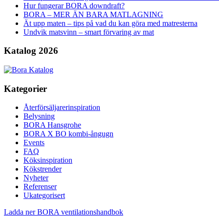
Hur fungerar BORA downdraft?
BORA – MER ÄN BARA MATLAGNING
Ät upp maten – tips på vad du kan göra med matresterna
Undvik matsvinn – smart förvaring av mat
Katalog 2026
Kategorier
Återförsäljarerinspiration
Belysning
BORA Hansgrohe
BORA X BO kombi-ångugn
Events
FAQ
Köksinspiration
Kökstrender
Nyheter
Referenser
Ukategorisert
Ladda ner BORA ventilationshandbok