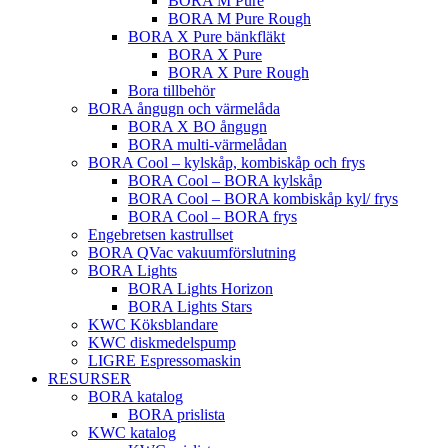
BORA M Pure
BORA M Pure Rough
BORA X Pure bänkfläkt
BORA X Pure
BORA X Pure Rough
Bora tillbehör
BORA ångugn och värmelåda
BORA X BO ångugn
BORA multi-värmelådan
BORA Cool – kylskåp, kombiskåp och frys
BORA Cool – BORA kylskåp
BORA Cool – BORA kombiskåp kyl/ frys
BORA Cool – BORA frys
Engebretsen kastrullset
BORA QVac vakuumförslutning
BORA Lights
BORA Lights Horizon
BORA Lights Stars
KWC Köksblandare
KWC diskmedelspump
LIGRE Espressomaskin
RESURSER
BORA katalog
BORA prislista
KWC katalog