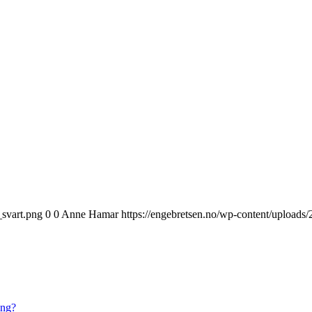
_svart.png
0
0
Anne Hamar
https://engebretsen.no/wp-content/uploads
ing?