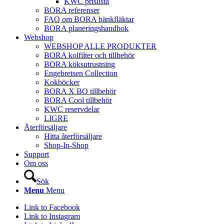
KWC prislista
BORA referenser
FAQ om BORA bänkfläktar
BORA planeringshandbok
Webshop
WEBSHOP ALLE PRODUKTER
BORA kolfilter och tillbehör
BORA köksutrustning
Engebretsen Collection
Kokböcker
BORA X BO tillbehör
BORA Cool tillbehör
KWC reservdelar
LIGRE
Återförsäljare
Hitta återförsäljare
Shop-In-Shop
Support
Om oss
Sök
Menu
Menu
Link to Facebook
Link to Instagram