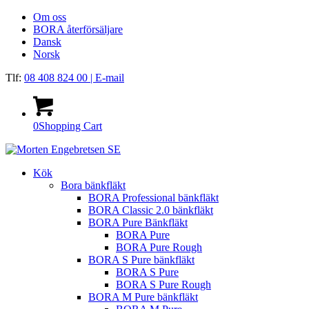
Om oss
BORA återförsäljare
Dansk
Norsk
Tlf:
08 408 824 00
| E-mail
0
Shopping Cart
Kök
Bora bänkfläkt
BORA Professional bänkfläkt
BORA Classic 2.0 bänkfläkt
BORA Pure Bänkfläkt
BORA Pure
BORA Pure Rough
BORA S Pure bänkfläkt
BORA S Pure
BORA S Pure Rough
BORA M Pure bänkfläkt