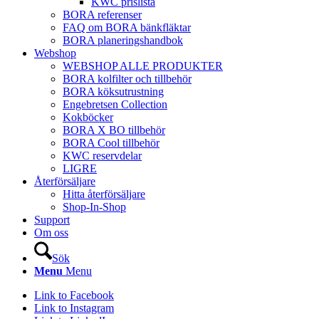
KWC prislista
BORA referenser
FAQ om BORA bänkfläktar
BORA planeringshandbok
Webshop
WEBSHOP ALLE PRODUKTER
BORA kolfilter och tillbehör
BORA köksutrustning
Engebretsen Collection
Kokböcker
BORA X BO tillbehör
BORA Cool tillbehör
KWC reservdelar
LIGRE
Återförsäljare
Hitta återförsäljare
Shop-In-Shop
Support
Om oss
Sök
Menu
Menu
Link to Facebook
Link to Instagram