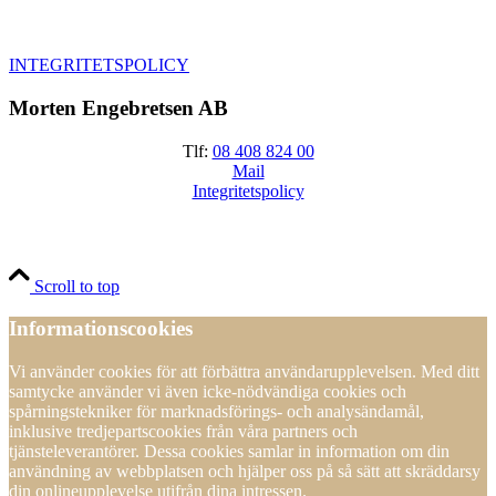
INTEGRITETSPOLICY
Morten Engebretsen AB
Tlf:
08 408 824 00
Mail
Integritetspolicy
Scroll to top
Informationscookies
Vi använder cookies för att förbättra användarupplevelsen. Med ditt
samtycke använder vi även icke-nödvändiga cookies och
spårningstekniker för marknadsförings- och analysändamål,
inklusive tredjepartscookies från våra partners och
tjänsteleverantörer. Dessa cookies samlar in information om din
användning av webbplatsen och hjälper oss på så sätt att skräddarsy
din onlineupplevelse utifrån dina intressen.