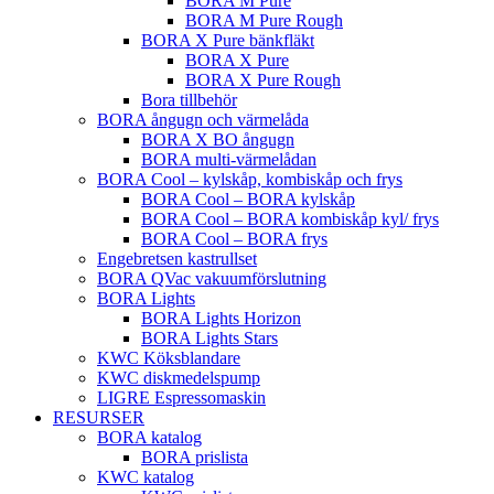
BORA M Pure
BORA M Pure Rough
BORA X Pure bänkfläkt
BORA X Pure
BORA X Pure Rough
Bora tillbehör
BORA ångugn och värmelåda
BORA X BO ångugn
BORA multi-värmelådan
BORA Cool – kylskåp, kombiskåp och frys
BORA Cool – BORA kylskåp
BORA Cool – BORA kombiskåp kyl/ frys
BORA Cool – BORA frys
Engebretsen kastrullset
BORA QVac vakuumförslutning
BORA Lights
BORA Lights Horizon
BORA Lights Stars
KWC Köksblandare
KWC diskmedelspump
LIGRE Espressomaskin
RESURSER
BORA katalog
BORA prislista
KWC katalog