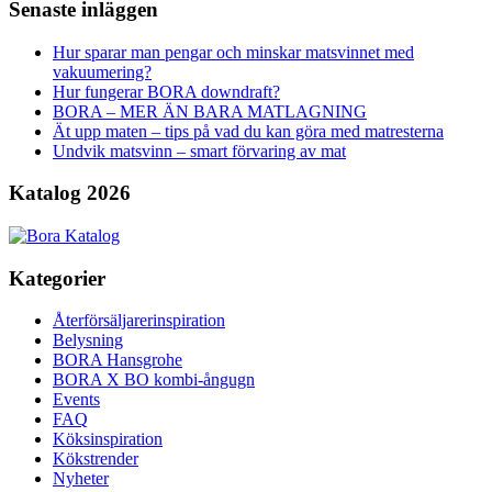
Senaste inläggen
Hur sparar man pengar och minskar matsvinnet med
vakuumering?
Hur fungerar BORA downdraft?
BORA – MER ÄN BARA MATLAGNING
Ät upp maten – tips på vad du kan göra med matresterna
Undvik matsvinn – smart förvaring av mat
Katalog 2026
Kategorier
Återförsäljarerinspiration
Belysning
BORA Hansgrohe
BORA X BO kombi-ångugn
Events
FAQ
Köksinspiration
Kökstrender
Nyheter