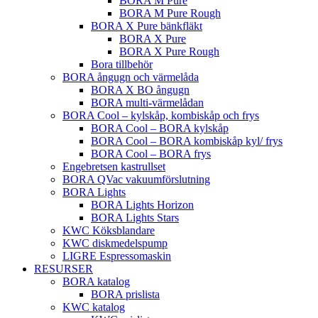
BORA M Pure
BORA M Pure Rough
BORA X Pure bänkfläkt
BORA X Pure
BORA X Pure Rough
Bora tillbehör
BORA ångugn och värmelåda
BORA X BO ångugn
BORA multi-värmelådan
BORA Cool – kylskåp, kombiskåp och frys
BORA Cool – BORA kylskåp
BORA Cool – BORA kombiskåp kyl/ frys
BORA Cool – BORA frys
Engebretsen kastrullset
BORA QVac vakuumförslutning
BORA Lights
BORA Lights Horizon
BORA Lights Stars
KWC Köksblandare
KWC diskmedelspump
LIGRE Espressomaskin
RESURSER
BORA katalog
BORA prislista
KWC katalog