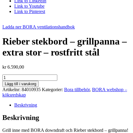
Link to LinkedIn
Link to Youtube
Link to Pinterest
Ladda ner BORA ventilationshandbok
Rieber stekbord – grillpanna –
extra stor – rostfritt stål
kr
6.590,00
Rieber
stekbord
Lägg till i varukorg
-
Artikelnr:
84010935
Kategorier:
Bora tillbehör
,
BORA webshop –
grillpanna
köksredskap
-
extra
Beskrivning
stor
-
Beskrivning
rostfritt
stål
Grill inne med BORA downdraft och Rieber stekbord – grillpanna!
mängd