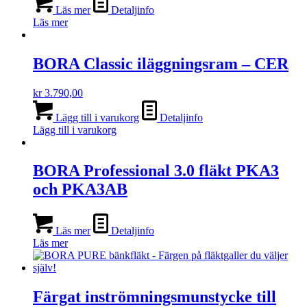
Läs mer
Detaljinfo
Läs mer
BORA Classic iläggningsram – CER
kr
3.790,00
Lägg till i varukorg
Detaljinfo
Lägg till i varukorg
BORA Professional 3.0 fläkt PKA3
och PKA3AB
Läs mer
Detaljinfo
Läs mer
Färgat inströmningsmunstycke till