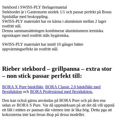
Stekbord i SWISS-PLY flerlagermatrial
Stekbordet är i Gastronorm storlek 1/1 och passar perfekt på Boras
Spishällar med brokoppling.
SWISS-PLY materialet har en kärna i aluminium mellan 2 lager
rostfritt stål.
Denna sammansättningen kombinerar aluminiumens termiska
egenskaper med rostfritt ståls hygieniska.
SWISS-PLY materialet har inntil 10 gånger bättre
uppvärmingseffekt än rostfritt stål.
Rieber stekbord – grillpanna – extra stor
– non stick passar perfekt till:
BORA X Pure bänkfläkt,
BORA Classic 2.0 bänkfläkt med
flexiduktion
och
BORA Professional med flexiduktion.
Den kan också gärna användas på BORA Pure och på den ena
sidan av BORA S Pure. Var då uppmärksam på att det då vill uppstå
ett fält i mitten av pannan där värmen inte är lika hög. Detta pga att
kokzonerna inte kan broas ihop på dessa modeller.