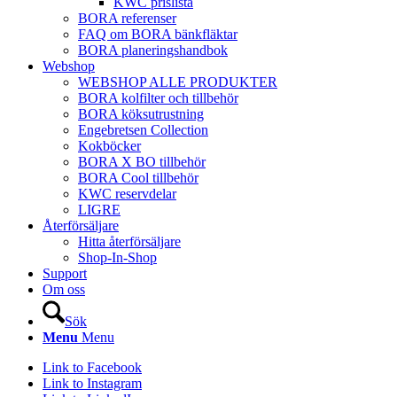
KWC prislista
BORA referenser
FAQ om BORA bänkfläktar
BORA planeringshandbok
Webshop
WEBSHOP ALLE PRODUKTER
BORA kolfilter och tillbehör
BORA köksutrustning
Engebretsen Collection
Kokböcker
BORA X BO tillbehör
BORA Cool tillbehör
KWC reservdelar
LIGRE
Återförsäljare
Hitta återförsäljare
Shop-In-Shop
Support
Om oss
Sök
Menu
Menu
Link to Facebook
Link to Instagram