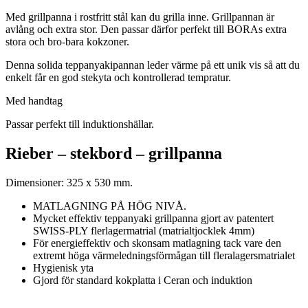
Med grillpanna i rostfritt stål kan du grilla inne. Grillpannan är
avlång och extra stor. Den passar därfor perfekt till BORAs extra
stora och bro-bara kokzoner.
Denna solida teppanyakipannan leder värme på ett unik vis så att du
enkelt får en god stekyta och kontrollerad tempratur.
Med handtag
Passar perfekt till induktionshällar.
Rieber – stekbord – grillpanna
Dimensioner: 325 x 530 mm.
MATLAGNING PÅ HÖG NIVÅ.
Mycket effektiv teppanyaki grillpanna gjort av patentert
SWISS-PLY flerlagermatrial (matrialtjocklek 4mm)
För energieffektiv och skonsam matlagning tack vare den
extremt höga värmeledningsförmågan till fleralagersmatrialet
Hygienisk yta
Gjord för standard kokplatta i Ceran och induktion