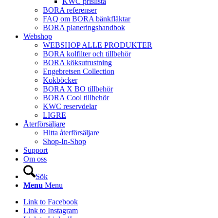
KWC prislista
BORA referenser
FAQ om BORA bänkfläktar
BORA planeringshandbok
Webshop
WEBSHOP ALLE PRODUKTER
BORA kolfilter och tillbehör
BORA köksutrustning
Engebretsen Collection
Kokböcker
BORA X BO tillbehör
BORA Cool tillbehör
KWC reservdelar
LIGRE
Återförsäljare
Hitta återförsäljare
Shop-In-Shop
Support
Om oss
Sök
Menu
Menu
Link to Facebook
Link to Instagram