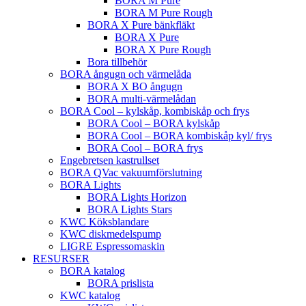
BORA M Pure
BORA M Pure Rough
BORA X Pure bänkfläkt
BORA X Pure
BORA X Pure Rough
Bora tillbehör
BORA ångugn och värmelåda
BORA X BO ångugn
BORA multi-värmelådan
BORA Cool – kylskåp, kombiskåp och frys
BORA Cool – BORA kylskåp
BORA Cool – BORA kombiskåp kyl/ frys
BORA Cool – BORA frys
Engebretsen kastrullset
BORA QVac vakuumförslutning
BORA Lights
BORA Lights Horizon
BORA Lights Stars
KWC Köksblandare
KWC diskmedelspump
LIGRE Espressomaskin
RESURSER
BORA katalog
BORA prislista
KWC katalog