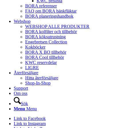
KWC prislista
BORA referenser
FAQ om BORA bänkfläktar
BORA planeringshandbok
Webshop
WEBSHOP ALLE PRODUKTER
BORA kolfilter och tillbehör
BORA köksutrustning
Engebretsen Collection
Kokböcker
BORA X BO tillbehör
BORA Cool tillbehör
KWC reservdelar
LIGRE
Återförsäljare
Hitta återförsäljare
Shop-In-Shop
Support
Om oss
Sök
Menu
Menu
Link to Facebook
Link to Instagram