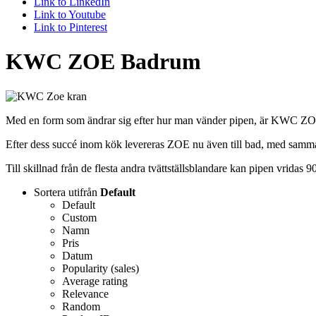
Link to LinkedIn
Link to Youtube
Link to Pinterest
KWC ZOE Badrum
Med en form som ändrar sig efter hur man vänder pipen, är KWC ZOE b
Efter dess succé inom kök levereras ZOE nu även till bad, med samma 
Till skillnad från de flesta andra tvättställsblandare kan pipen vridas 90
Sortera utifrån
Default
Default
Custom
Namn
Pris
Datum
Popularity (sales)
Average rating
Relevance
Random