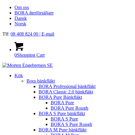
Om oss
BORA återförsäljare
Dansk
Norsk
Tlf:
08 408 824 00
| E-mail
0
Shopping Cart
Kök
Bora bänkfläkt
BORA Professional bänkfläkt
BORA Classic 2.0 bänkfläkt
BORA Pure Bänkfläkt
BORA Pure
BORA Pure Rough
BORA S Pure bänkfläkt
BORA S Pure
BORA S Pure Rough
BORA M Pure bänkfläkt