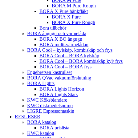
BORA M Pure
BORA M Pure Rough
BORA X Pure bänkfläkt
BORA X Pure
BORA X Pure Rough
Bora tillbehör
BORA ångugn och värmelåda
BORA X BO ångugn
BORA multi-värmelådan
BORA Cool – kylskåp, kombiskåp och frys
BORA Cool – BORA kylskåp
BORA Cool – BORA kombiskåp kyl/ frys
BORA Cool – BORA frys
Engebretsen kastrullset
BORA QVac vakuumförslutning
BORA Lights
BORA Lights Horizon
BORA Lights Stars
KWC Köksblandare
KWC diskmedelspump
LIGRE Espressomaskin
RESURSER
BORA katalog
BORA prislista
KWC katalog