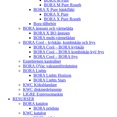
BORA M Pure
BORA M Pure Rough
BORA X Pure bänkfläkt
BORA X Pure
BORA X Pure Rough
Bora tillbehör
BORA ångugn och värmelåda
BORA X BO ångugn
BORA multi-värmelådan
BORA Cool – kylskåp, kombiskåp och frys
BORA Cool – BORA kylskåp
BORA Cool – BORA kombiskåp kyl/ frys
BORA Cool – BORA frys
Engebretsen kastrullset
BORA QVac vakuumförslutning
BORA Lights
BORA Lights Horizon
BORA Lights Stars
KWC Köksblandare
KWC diskmedelspump
LIGRE Espressomaskin
RESURSER
BORA katalog
BORA prislista
KWC katalog