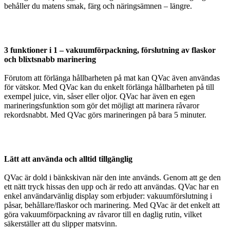
behåller du matens smak, färg och näringsämnen – längre.
3 funktioner i 1 – vakuumförpackning, förslutning av flaskor
och blixtsnabb marinering
Förutom att förlänga hållbarheten på mat kan QVac även användas
för vätskor. Med QVac kan du enkelt förlänga hållbarheten på till
exempel juice, vin, såser eller oljor. QVac har även en egen
marineringsfunktion som gör det möjligt att marinera råvaror
rekordsnabbt. Med QVac görs marineringen på bara 5 minuter.
Lätt att använda och alltid tillgänglig
QVac är dold i bänkskivan när den inte används. Genom att ge den
ett nätt tryck hissas den upp och är redo att användas. QVac har en
enkel användarvänlig display som erbjuder: vakuumförslutning i
påsar, behållare/flaskor och marinering. Med QVac är det enkelt att
göra vakuumförpackning av råvaror till en daglig rutin, vilket
säkerställer att du slipper matsvinn.