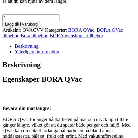
så att du kan njuta av dem längre.
BORA
QVac
Lägg till i varukorg
–
Artikelnr:
QVACVV
Kategorier:
BORA QVac
,
BORA QVac
Vakuumflasklock
tillbehör
,
Bora tillbehör
,
BORA webshop – tillbehör
(2
st.)
Beskrivning
mängd
Ytterligare information
Beskrivning
Egenskaper BORA QVac
Bevara din mat längre!
BORA QVac förlänger hållbarheten på mat och dryck upp till tre
gånger längre, vilket gör att du sparar både pengar och miljö. Med
QVac kan du enkelt förlänga hållbarheten på bland annat
middagsrester, pålägg, frukt och grönt. Med vakuumförsegling