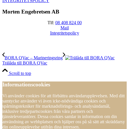
INTEGRITETSPOLICY
Morten Engebretsen AB
Tlf:
08 408 824 00
Mail
Integritetspolicy
BORA QVac – Marineringsring
Trälåda till BORA QVac
Scroll to top
Informationscookies
Vi använder cookies för att förbättra användarupplevelsen. Med ditt
samtycke använder vi även icke-nödvändiga cookies och
spårningstekniker för marknadsförings- och analysändamål,
inklusive tredjepartscookies från våra partners och
tjänsteleverantörer. Dessa cookies samlar in information om din
användning av webbplatsen och hjälper oss på så sätt att skräddarsy
din onlineupplevelse utifrån dina intressen.