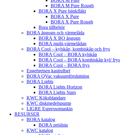
BORA M Pure
BORA M Pure Rough
BORA X Pure bänkfläkt
BORA X Pure
BORA X Pure Rough
Bora tillbehör
BORA ångugn och värmelåda
BORA X BO ångugn
BORA multi-värmelådan
BORA Cool – kylskåp, kombiskåp och frys
BORA Cool – BORA kylskåp
BORA Cool – BORA kombiskåp kyl/ frys
BORA Cool – BORA frys
Engebretsen kastrullset
BORA QVac vakuumförslutning
BORA Lights
BORA Lights Horizon
BORA Lights Stars
KWC Köksblandare
KWC diskmedelspump
LIGRE Espressomaskin
RESURSER
BORA katalog
BORA prislista
KWC katalog