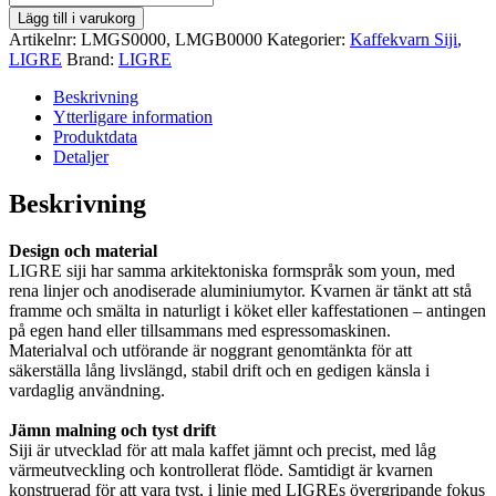
siji
Lägg till i varukorg
mängd
Artikelnr:
LMGS0000, LMGB0000
Kategorier:
Kaffekvarn Siji
,
LIGRE
Brand:
LIGRE
Beskrivning
Ytterligare information
Produktdata
Detaljer
Beskrivning
Design och material
LIGRE siji har samma arkitektoniska formspråk som youn, med
rena linjer och anodiserade aluminiumytor. Kvarnen är tänkt att stå
framme och smälta in naturligt i köket eller kaffestationen – antingen
på egen hand eller tillsammans med espressomaskinen.
Materialval och utförande är noggrant genomtänkta för att
säkerställa lång livslängd, stabil drift och en gedigen känsla i
vardaglig användning.
Jämn malning och tyst drift
Siji är utvecklad för att mala kaffet jämnt och precist, med låg
värmeutveckling och kontrollerat flöde. Samtidigt är kvarnen
konstruerad för att vara tyst, i linje med LIGREs övergripande fokus