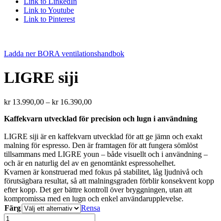
Link to LinkedIn
Link to Youtube
Link to Pinterest
Ladda ner BORA ventilationshandbok
LIGRE siji
Price
kr
13.990,00
–
kr
16.390,00
range:
Kaffekvarn utvecklad för precision och lugn i användning
kr 13.990,00
through
LIGRE siji är en kaffekvarn utvecklad för att ge jämn och exakt
kr 16.390,00
malning för espresso. Den är framtagen för att fungera sömlöst
tillsammans med LIGRE youn – både visuellt och i användning –
och är en naturlig del av en genomtänkt espressohelhet.
Kvarnen är konstruerad med fokus på stabilitet, låg ljudnivå och
förutsägbara resultat, så att malningsgraden förblir konsekvent kopp
efter kopp. Det ger bättre kontroll över bryggningen, utan att
kompromissa med en lugn och enkel användarupplevelse.
Färg
Rensa
LIGRE