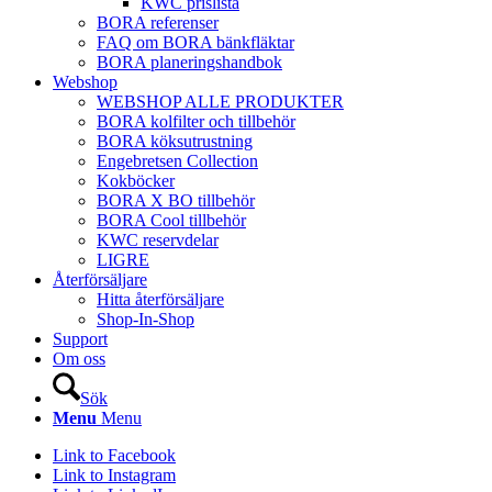
KWC prislista
BORA referenser
FAQ om BORA bänkfläktar
BORA planeringshandbok
Webshop
WEBSHOP ALLE PRODUKTER
BORA kolfilter och tillbehör
BORA köksutrustning
Engebretsen Collection
Kokböcker
BORA X BO tillbehör
BORA Cool tillbehör
KWC reservdelar
LIGRE
Återförsäljare
Hitta återförsäljare
Shop-In-Shop
Support
Om oss
Sök
Menu
Menu
Link to Facebook
Link to Instagram