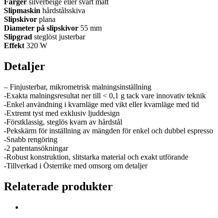
Färger
silverbeige eller svart matt
Slipmaskin
hårdstålsskiva
Slipskivor
plana
Diameter på slipskivor
55 mm
Slipgrad
steglöst justerbar
Effekt
320 W
Detaljer
– Finjusterbar, mikrometrisk malningsinställning
-Exakta malningsresultat ner till < 0,1 g tack vare innovativ teknik
-Enkel användning i kvarnläge med vikt eller kvarnläge med tid
-Extremt tyst med exklusiv ljuddesign
-Förstklassig, steglös kvarn av hårdstål
-Pekskärm för inställning av mängden för enkel och dubbel espresso
-Snabb rengöring
-2 patentansökningar
-Robust konstruktion, slitstarka material och exakt utförande
-Tillverkad i Österrike med omsorg om detaljer
Relaterade produkter