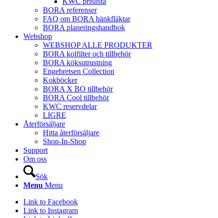
KWC prislista
BORA referenser
FAQ om BORA bänkfläktar
BORA planeringshandbok
Webshop
WEBSHOP ALLE PRODUKTER
BORA kolfilter och tillbehör
BORA köksutrustning
Engebretsen Collection
Kokböcker
BORA X BO tillbehör
BORA Cool tillbehör
KWC reservdelar
LIGRE
Återförsäljare
Hitta återförsäljare
Shop-In-Shop
Support
Om oss
Sök
Menu
Menu
Link to Facebook
Link to Instagram