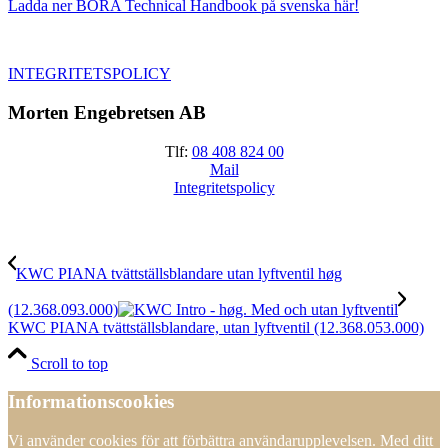
Ladda ner BORA Technical Handbook på svenska här!
INTEGRITETSPOLICY
Morten Engebretsen AB
Tlf:
08 408 824 00
Mail
Integritetspolicy
KWC PIANA tvättställsblandare utan lyftventil høg
(12.368.093.000)
KWC PIANA tvättställsblandare, utan lyftventil (12.368.053.000)
Scroll to top
Informationscookies
Vi använder cookies för att förbättra användarupplevelsen. Med ditt