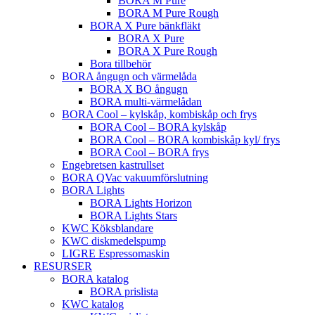
BORA M Pure
BORA M Pure Rough
BORA X Pure bänkfläkt
BORA X Pure
BORA X Pure Rough
Bora tillbehör
BORA ångugn och värmelåda
BORA X BO ångugn
BORA multi-värmelådan
BORA Cool – kylskåp, kombiskåp och frys
BORA Cool – BORA kylskåp
BORA Cool – BORA kombiskåp kyl/ frys
BORA Cool – BORA frys
Engebretsen kastrullset
BORA QVac vakuumförslutning
BORA Lights
BORA Lights Horizon
BORA Lights Stars
KWC Köksblandare
KWC diskmedelspump
LIGRE Espressomaskin
RESURSER
BORA katalog
BORA prislista
KWC katalog