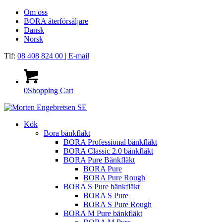
Om oss
BORA återförsäljare
Dansk
Norsk
Tlf:
08 408 824 00
| E-mail
0
Shopping Cart
Kök
Bora bänkfläkt
BORA Professional bänkfläkt
BORA Classic 2.0 bänkfläkt
BORA Pure Bänkfläkt
BORA Pure
BORA Pure Rough
BORA S Pure bänkfläkt
BORA S Pure
BORA S Pure Rough
BORA M Pure bänkfläkt