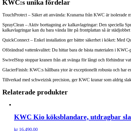
KWC:s unika fördelar
TouchProtect – Säker att använda: Kranarna från KWC är isolerade med
SprayClean – Aktiv borttagning av kalkavlagringar: Den speciella Spray
kalkavlagringar kan du bara vända lite på frontplattan så är städjobbet 
QuickConnect – Enkel installation ger bättre säkerhet i köket: Med Q
Oförändrad vattenkvalitet: Du hittar bara de bästa materialen i KWC-p
SwivelStop stoppar kranen från att svänga för långt och förhindrar vatt
GlacierFinish: KWC:s hållbara ytor är exceptionellt robusta och har en 
Tillverkad med schweizisk precision, ger KWC kranar som aldrig slakar,
Relaterade produkter
KWC Kio köksblandare, utdragbar slang
kr
16.490,00