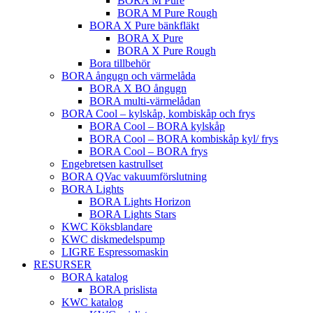
BORA M Pure
BORA M Pure Rough
BORA X Pure bänkfläkt
BORA X Pure
BORA X Pure Rough
Bora tillbehör
BORA ångugn och värmelåda
BORA X BO ångugn
BORA multi-värmelådan
BORA Cool – kylskåp, kombiskåp och frys
BORA Cool – BORA kylskåp
BORA Cool – BORA kombiskåp kyl/ frys
BORA Cool – BORA frys
Engebretsen kastrullset
BORA QVac vakuumförslutning
BORA Lights
BORA Lights Horizon
BORA Lights Stars
KWC Köksblandare
KWC diskmedelspump
LIGRE Espressomaskin
RESURSER
BORA katalog
BORA prislista
KWC katalog