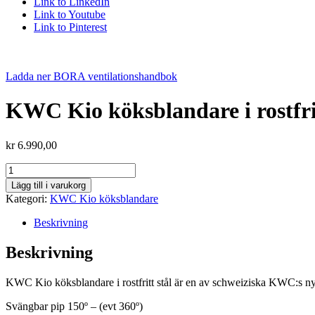
Link to LinkedIn
Link to Youtube
Link to Pinterest
Ladda ner BORA ventilationshandbok
KWC Kio köksblandare i rostfrit
kr
6.990,00
KWC
Kio
Lägg till i varukorg
köksblandare
Kategori:
KWC Kio köksblandare
i
rostfritt
Beskrivning
stål
mängd
Beskrivning
KWC Kio köksblandare i rostfritt stål är en av schweiziska KWC:s ny
Svängbar pip 150º – (evt 360º)