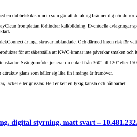
 en dubbelskiktsprincip som gör att du aldrig bränner dig när du rör vi
Clean frontplattan förhindrar kalkbildning. Eventuella avlagringar spru
klart.
uickConnect är inga skruvar inblandade. Och därmed ingen risk för vat
rodukter för att säkerställa att KWC-kranar inte påverkar smaken och lu
enskador. Svängområdet justerar du enkelt från 360° till 120° eller 150° 
attraktiv glans som håller sig lika fin i många år framöver.
 läcker eller gnisslar. Helt enkelt en lyxig känsla och hållbarhet.
, digital styrning, matt svart – 10.481.232