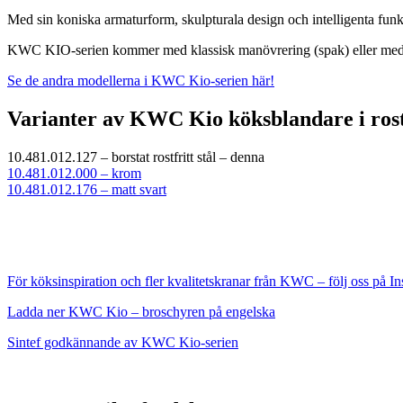
Med sin koniska armaturform, skulpturala design och intelligenta fu
KWC KIO-serien kommer med klassisk manövrering (spak) eller med ban
Se de andra modellerna i KWC Kio-serien här!
Varianter av KWC Kio köksblandare i rostf
10.481.012.127 – borstat rostfritt stål – denna
10.481.012.000 – krom
10.481.012.176 – matt svart
F
ör köksinspiration och fler kvalitetskranar från KWC – följ oss på
In
Ladda ner KWC Kio – broschyren på engelska
Sintef godkännande av KWC Kio-serien