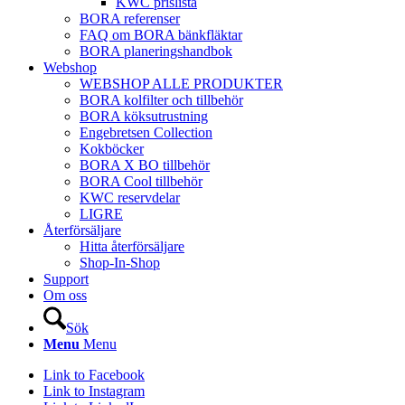
KWC prislista
BORA referenser
FAQ om BORA bänkfläktar
BORA planeringshandbok
Webshop
WEBSHOP ALLE PRODUKTER
BORA kolfilter och tillbehör
BORA köksutrustning
Engebretsen Collection
Kokböcker
BORA X BO tillbehör
BORA Cool tillbehör
KWC reservdelar
LIGRE
Återförsäljare
Hitta återförsäljare
Shop-In-Shop
Support
Om oss
Sök
Menu
Menu
Link to Facebook
Link to Instagram