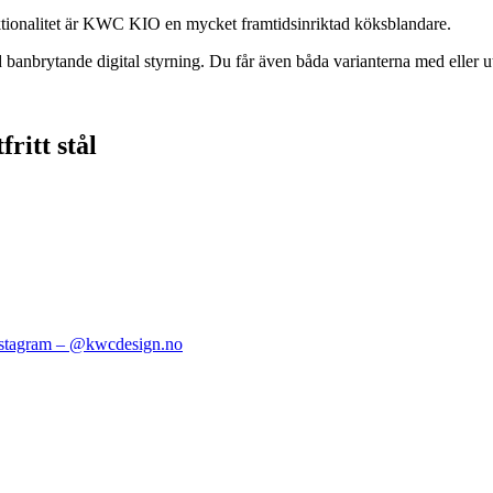
nktionalitet är KWC KIO en mycket framtidsinriktad köksblandare.
brytande digital styrning. Du får även båda varianterna med eller ut
ritt stål
stagram – @kwcdesign.no