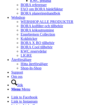
KWC prislista
BORA referenser
FAQ om BORA bänkfläktar
BORA planeringshandbok
Webshop
WEBSHOP ALLE PRODUKTER
BORA kolfilter och tillbehör
BORA köksutrustning
Engebretsen Collection
Kokböcker
BORA X BO tillbehör
BORA Cool tillbehör
KWC reservdelar
LIGRE
Återförsäljare
Hitta återförsäljare
Shop-In-Shop
Support
Om oss
Sök
Menu
Menu
Link to Facebook
Link to Instagram