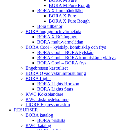
BORA M Pure
BORA M Pure Rough
BORA X Pure bänkfläkt
BORA X Pure
BORA X Pure Rough
Bora tillbehör
BORA ångugn och värmelåda
BORA X BO ångugn
BORA multi-värmelådan
BORA Cool – kylskåp, kombiskåp och frys
BORA Cool – BORA kylskåp
BORA Cool – BORA kombiskåp kyl/ frys
BORA Cool – BORA frys
Engebretsen kastrullset
BORA QVac vakuumförslutning
BORA Lights
BORA Lights Horizon
BORA Lights Stars
KWC Köksblandare
KWC diskmedelspump
LIGRE Espressomaskin
RESURSER
BORA katalog
BORA prislista
KWC katalog