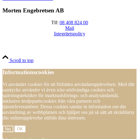
Morten Engebretsen AB
Tlf:
08 408 824 00
Mail
Integritetspolicy
Scroll to top
Informationscookies
Vi använder cookies för att förbättra användarupplevelsen. Med ditt
samtycke använder vi även icke-nödvändiga cookies och
spårningstekniker för marknadsförings- och analysändamål,
inklusive tredjepartscookies från våra partners och
tjänsteleverantörer. Dessa cookies samlar in information om din
användning av webbplatsen och hjälper oss på så sätt att skräddarsy
din onlineupplevelse utifrån dina intressen.
Nej
OK