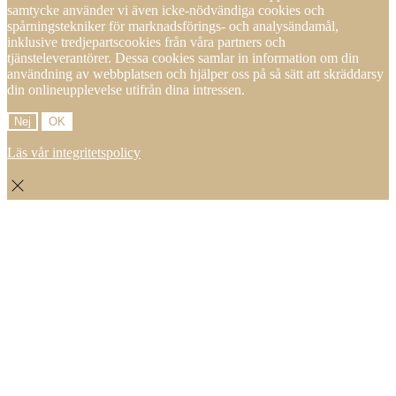
samtycke använder vi även icke-nödvändiga cookies och
spårningstekniker för marknadsförings- och analysändamål,
inklusive tredjepartscookies från våra partners och
tjänsteleverantörer. Dessa cookies samlar in information om din
användning av webbplatsen och hjälper oss på så sätt att skräddarsy
din onlineupplevelse utifrån dina intressen.
Nej
OK
Läs vår integritetspolicy