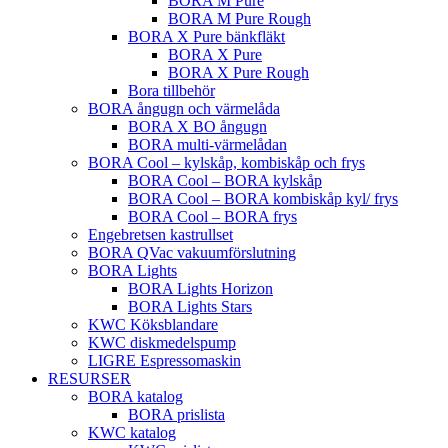
BORA M Pure
BORA M Pure Rough
BORA X Pure bänkfläkt
BORA X Pure
BORA X Pure Rough
Bora tillbehör
BORA ångugn och värmelåda
BORA X BO ångugn
BORA multi-värmelådan
BORA Cool – kylskåp, kombiskåp och frys
BORA Cool – BORA kylskåp
BORA Cool – BORA kombiskåp kyl/ frys
BORA Cool – BORA frys
Engebretsen kastrullset
BORA QVac vakuumförslutning
BORA Lights
BORA Lights Horizon
BORA Lights Stars
KWC Köksblandare
KWC diskmedelspump
LIGRE Espressomaskin
RESURSER
BORA katalog
BORA prislista
KWC katalog