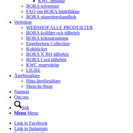
KWC prislista
BORA referenser
FAQ om BORA bänkfläktar
BORA planeringshandbok
Webshop
WEBSHOP ALLE PRODUKTER
BORA kolfilter och tillbehör
BORA köksutrustning
Engebretsen Collection
Kokböcker
BORA X BO tillbehör
BORA Cool tillbehör
KWC reservdelar
LIGRE
Återförsäljare
Hitta återförsäljare
Shop-In-Shop
Support
Om oss
Sök
Menu
Menu
Link to Facebook
Link to Instagram