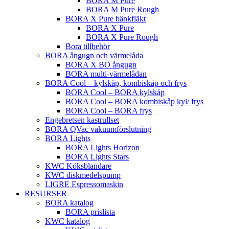
BORA M Pure
BORA M Pure Rough
BORA X Pure bänkfläkt
BORA X Pure
BORA X Pure Rough
Bora tillbehör
BORA ångugn och värmelåda
BORA X BO ångugn
BORA multi-värmelådan
BORA Cool – kylskåp, kombiskåp och frys
BORA Cool – BORA kylskåp
BORA Cool – BORA kombiskåp kyl/ frys
BORA Cool – BORA frys
Engebretsen kastrullset
BORA QVac vakuumförslutning
BORA Lights
BORA Lights Horizon
BORA Lights Stars
KWC Köksblandare
KWC diskmedelspump
LIGRE Espressomaskin
RESURSER
BORA katalog
BORA prislista
KWC katalog