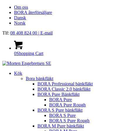
Om oss
BORA återförsäljare
Dansk
Norsk
Tlf:
08 408 824 00
| E-mail
0
Shopping Cart
Kök
Bora bänkfläkt
BORA Professional bänkfläkt
BORA Classic 2.0 bänkfläkt
BORA Pure Bänkfläkt
BORA Pure
BORA Pure Rough
BORA S Pure bänkfläkt
BORA S Pure
BORA S Pure Rough
BORA M Pure bänkfläkt