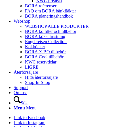
KWC prislista
BORA referenser
FAQ om BORA bänkfläktar
BORA planeringshandbok
Webshop
WEBSHOP ALLE PRODUKTER
BORA kolfilter och tillbehör
BORA köksutrustning
Engebretsen Collection
Kokböcker
BORA X BO tillbehör
BORA Cool tillbehör
KWC reservdelar
LIGRE
Återförsäljare
Hitta återförsäljare
Shop-In-Shop
Support
Om oss
Sök
Menu
Menu
Link to Facebook
Link to Instagram