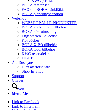
KWC prislista
BORA referenser
FAQ om BORA bänkfläktar
BORA planeringshandbok
Webshop
WEBSHOP ALLE PRODUKTER
BORA kolfilter och tillbehör
BORA köksutrustning
Engebretsen Collection
Kokböcker
BORA X BO tillbehör
BORA Cool tillbehör
KWC reservdelar
LIGRE
Återförsäljare
Hitta återförsäljare
Shop-In-Shop
Support
Om oss
Sök
Menu
Menu
Link to Facebook
Link to Instagram