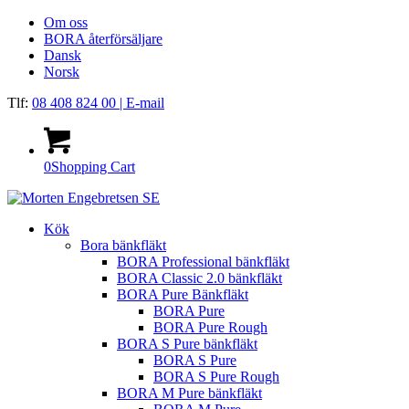
Om oss
BORA återförsäljare
Dansk
Norsk
Tlf:
08 408 824 00
| E-mail
0
Shopping Cart
Kök
Bora bänkfläkt
BORA Professional bänkfläkt
BORA Classic 2.0 bänkfläkt
BORA Pure Bänkfläkt
BORA Pure
BORA Pure Rough
BORA S Pure bänkfläkt
BORA S Pure
BORA S Pure Rough
BORA M Pure bänkfläkt