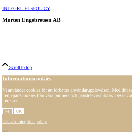
INTEGRITETSPOLICY
Morten Engebretsen AB
Scroll to top
Informationscookies
Vi använder cookies för att förbättra användarupplevelsen. Med ditt
tredjepartscookies från våra partners och tjänsteleverantörer. Dessa c
intressen.
Nej
OK
Läs vår integritetspolicy