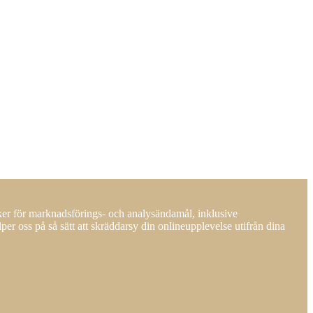
ker för marknadsförings- och analysändamål, inklusive
er oss på så sätt att skräddarsy din onlineupplevelse utifrån dina