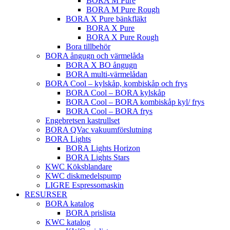
BORA M Pure
BORA M Pure Rough
BORA X Pure bänkfläkt
BORA X Pure
BORA X Pure Rough
Bora tillbehör
BORA ångugn och värmelåda
BORA X BO ångugn
BORA multi-värmelådan
BORA Cool – kylskåp, kombiskåp och frys
BORA Cool – BORA kylskåp
BORA Cool – BORA kombiskåp kyl/ frys
BORA Cool – BORA frys
Engebretsen kastrullset
BORA QVac vakuumförslutning
BORA Lights
BORA Lights Horizon
BORA Lights Stars
KWC Köksblandare
KWC diskmedelspump
LIGRE Espressomaskin
RESURSER
BORA katalog
BORA prislista
KWC katalog