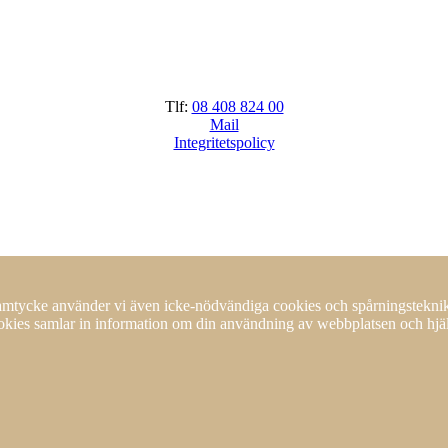
Tlf:
08 408 824 00
Mail
Integritetspolicy
 samtycke använder vi även icke-nödvändiga cookies och spårningstekni
ookies samlar in information om din användning av webbplatsen och hjälp