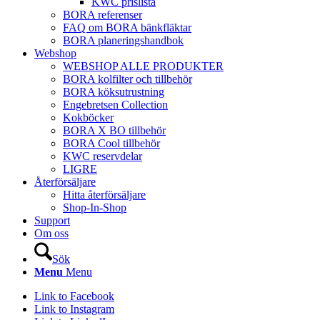
KWC prislista
BORA referenser
FAQ om BORA bänkfläktar
BORA planeringshandbok
Webshop
WEBSHOP ALLE PRODUKTER
BORA kolfilter och tillbehör
BORA köksutrustning
Engebretsen Collection
Kokböcker
BORA X BO tillbehör
BORA Cool tillbehör
KWC reservdelar
LIGRE
Återförsäljare
Hitta återförsäljare
Shop-In-Shop
Support
Om oss
Sök
Menu
Menu
Link to Facebook
Link to Instagram