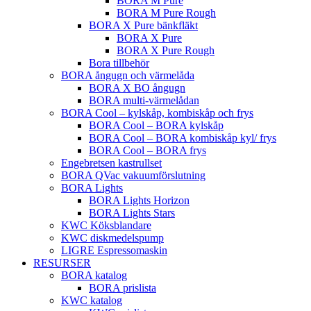
BORA M Pure
BORA M Pure Rough
BORA X Pure bänkfläkt
BORA X Pure
BORA X Pure Rough
Bora tillbehör
BORA ångugn och värmelåda
BORA X BO ångugn
BORA multi-värmelådan
BORA Cool – kylskåp, kombiskåp och frys
BORA Cool – BORA kylskåp
BORA Cool – BORA kombiskåp kyl/ frys
BORA Cool – BORA frys
Engebretsen kastrullset
BORA QVac vakuumförslutning
BORA Lights
BORA Lights Horizon
BORA Lights Stars
KWC Köksblandare
KWC diskmedelspump
LIGRE Espressomaskin
RESURSER
BORA katalog
BORA prislista
KWC katalog